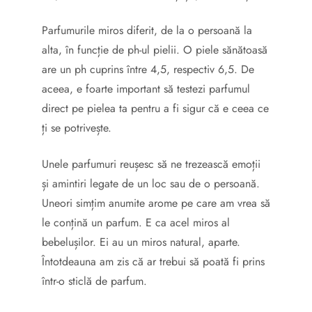
Parfumurile miros diferit, de la o persoană la
alta, în funcție de ph-ul pielii. O piele sănătoasă
are un ph cuprins între 4,5, respectiv 6,5. De
aceea, e foarte important să testezi parfumul
direct pe pielea ta pentru a fi sigur că e ceea ce
ți se potrivește.
Unele parfumuri reușesc să ne trezească emoții
și amintiri legate de un loc sau de o persoană.
Uneori simțim anumite arome pe care am vrea să
le conțină un parfum. E ca acel miros al
bebelușilor. Ei au un miros natural, aparte.
Întotdeauna am zis că ar trebui să poată fi prins
într-o sticlă de parfum.