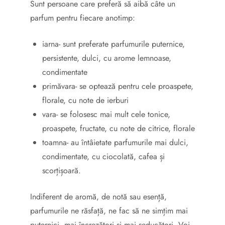
Sunt persoane care preferă să aibă câte un
parfum pentru fiecare anotimp:
iarna- sunt preferate parfumurile puternice,
persistente, dulci, cu arome lemnoase,
condimentate
primăvara- se optează pentru cele proaspete,
florale, cu note de ierburi
vara- se folosesc mai mult cele tonice,
proaspete, fructate, cu note de citrice, florale
toamna- au întâietate parfumurile mai dulci,
condimentate, cu ciocolată, cafea și
scorțișoară.
Indiferent de aromă, de notă sau esență,
parfumurile ne răsfață, ne fac să ne simțim mai
puternici, mai încrezători și mai seducători. Voi