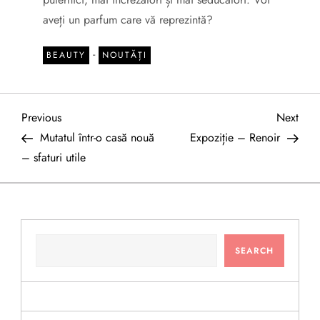
aveți un parfum care vă reprezintă?
-
BEAUTY
NOUTĂȚI
P
Previous
Next
Previous
Next
Post
Post
Mutatul într-o casă nouă
Expoziție – Renoir
o
– sfaturi utile
s
t
SEARCH
n
SEARCH
a