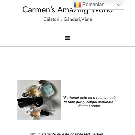
Skip
Romanian
Carmen's Amazing World
to
Călătorii, Gânduri,Viață
content