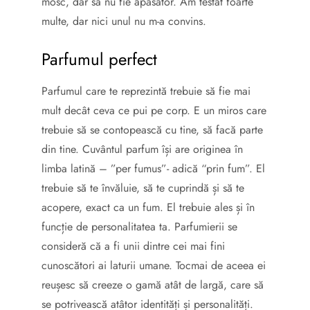
mosc, dar să nu fie apăsător. Am testat foarte
multe, dar nici unul nu m-a convins.
Parfumul perfect
Parfumul care te reprezintă trebuie să fie mai
mult decât ceva ce pui pe corp. E un miros care
trebuie să se contopească cu tine, să facă parte
din tine. Cuvântul parfum își are originea în
limba latină – ”per fumus”- adică “prin fum”. El
trebuie să te învăluie, să te cuprindă și să te
acopere, exact ca un fum. El trebuie ales și în
funcție de personalitatea ta. Parfumierii se
consideră că a fi unii dintre cei mai fini
cunoscători ai laturii umane. Tocmai de aceea ei
reușesc să creeze o gamă atât de largă, care să
se potrivească atâtor identități și personalități.