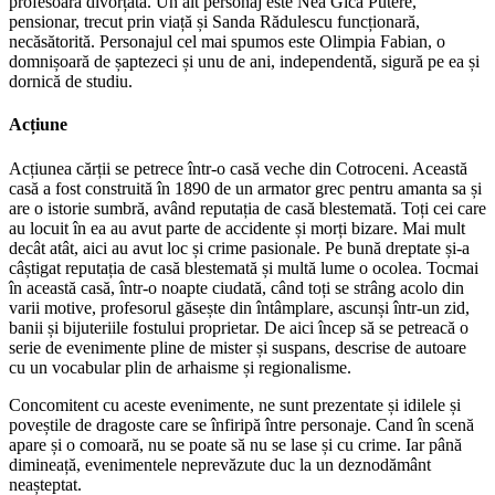
profesoară divorțată. Un alt personaj este Nea Gică Putere,
pensionar, trecut prin viață și Sanda Rădulescu funcționară,
necăsătorită. Personajul cel mai spumos este Olimpia Fabian, o
domnișoară de șaptezeci și unu de ani, independentă, sigură pe ea și
dornică de studiu.
Acțiune
Acțiunea cărții se petrece într-o casă veche din Cotroceni. Această
casă a fost construită în 1890 de un armator grec pentru amanta sa și
are o istorie sumbră, având reputația de casă blestemată. Toți cei care
au locuit în ea au avut parte de accidente și morți bizare. Mai mult
decât atât, aici au avut loc și crime pasionale. Pe bună dreptate și-a
câștigat reputația de casă blestemată și multă lume o ocolea. Tocmai
în această casă, într-o noapte ciudată, când toți se strâng acolo din
varii motive, profesorul găsește din întâmplare, ascunși într-un zid,
banii și bijuteriile fostului proprietar. De aici încep să se petreacă o
serie de evenimente pline de mister și suspans, descrise de autoare
cu un vocabular plin de arhaisme și regionalisme.
Concomitent cu aceste evenimente, ne sunt prezentate și idilele și
poveștile de dragoste care se înfiripă între personaje. Cand în scenă
apare și o comoară, nu se poate să nu se lase și cu crime. Iar până
dimineață, evenimentele neprevăzute duc la un deznodământ
neașteptat.