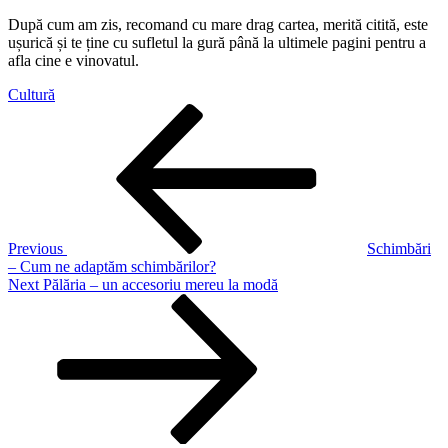
După cum am zis, recomand cu mare drag cartea, merită citită, este
ușurică și te ține cu sufletul la gură până la ultimele pagini pentru a
afla cine e vinovatul.
Cultură
Post
Previous
Post
navigation
Previous
Schimbări
– Cum ne adaptăm schimbărilor?
Next
Next
Pălăria – un accesoriu mereu la modă
Post