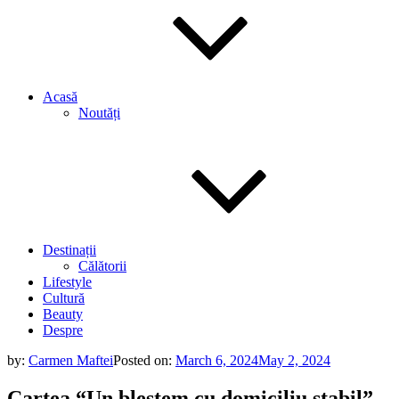
Acasă
Noutăți
Destinații
Călătorii
Lifestyle
Cultură
Beauty
Despre
by:
Carmen Maftei
Posted on:
March 6, 2024
May 2, 2024
Cartea “Un blestem cu domiciliu stabil” –