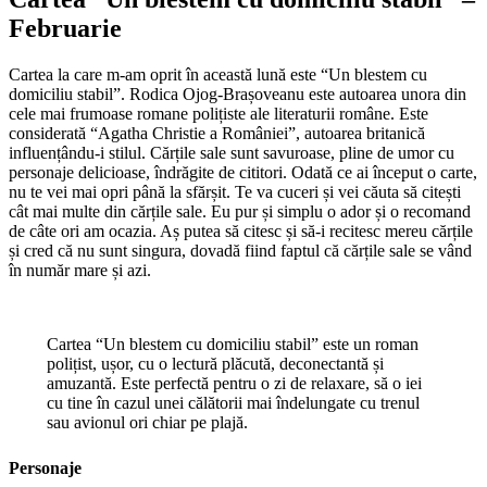
Februarie
Cartea la care m-am oprit în această lună este “Un blestem cu
domiciliu stabil”. Rodica Ojog-Brașoveanu este autoarea unora din
cele mai frumoase romane polițiste ale literaturii române. Este
considerată “Agatha Christie a României”, autoarea britanică
influențându-i stilul. Cărțile sale sunt savuroase, pline de umor cu
personaje delicioase, îndrăgite de cititori. Odată ce ai început o carte,
nu te vei mai opri până la sfărșit. Te va cuceri și vei căuta să citești
cât mai multe din cărțile sale. Eu pur și simplu o ador și o recomand
de câte ori am ocazia. Aș putea să citesc și să-i recitesc mereu cărțile
și cred că nu sunt singura, dovadă fiind faptul că cărțile sale se vând
în număr mare și azi.
Cartea “Un blestem cu domiciliu stabil” este un roman
polițist, ușor, cu o lectură plăcută, deconectantă și
amuzantă. Este perfectă pentru o zi de relaxare, să o iei
cu tine în cazul unei călătorii mai îndelungate cu trenul
sau avionul ori chiar pe plajă.
Personaje