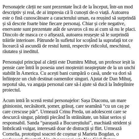
Personajele cărții ne sunt prezentate încă de la început, într-un mod
descriptiv și real, de ai impresia că îi cunoști de-o viață. Autoarea
este o fină cunoscătoare a caracterului uman, ea reușind să surprindă
și să descrie foarte bine fiecare personaj. Chiar și cele negative,
enervante sunt prezentate atât de savuros că nu ai cum să nu le placi.
Dincolo de masca ce o afișează, autoarea reușește să le surprindă
trăirile interioare. Pătrunde în sufletul lor scoțând la suprafață tot ce
încearcă să ascundă de restul lumii, respectiv ridicolul, meschinul,
răutatea și ineditul.
Personajul principal al cărții este Dumitru Mihuț, un profesor ieșit la
pensie care întră în posesia unei moșteniri neașteptate de la un unchi
stabilit în America. Cu acești bani cumpără o casă, unde va dori să
înființeze un club destinat oamenilor singuri. Ajutat de Dan Mihuț,
nepotul său, va angaja personal care să-l ajute să ducă la îndeplinire
proiectul.
Acum intră în scenă restul personajelor: Sașa Diaconu, un mare
ghinionist, necăsătorit, șomer, grăsuț, care seamănă “cu un caș pe
care crescuse păr”. Urmează Crinu Preda, un adolescent care se
descurcă singur, părinții plecând în străinătate, un băiat serios și
responsabil. Sanda “parașută a Bucureștiului”, machiată strident și
îmbrăcată vulgar, interesată doar de distracții și flirt. Urmează
Cornelia, prototipul soacrei de coșmar și Marieta Bogdan, o