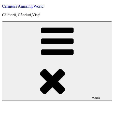
Skip
Carmen's Amazing World
to
Călătorii, Gânduri,Viață
content
Menu